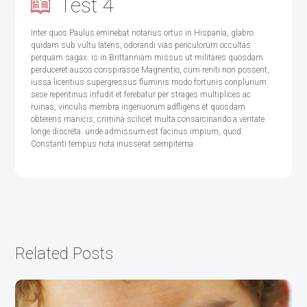
Test 4
Inter quos Paulus eminebat notarius ortus in Hispania, glabro
quidam sub vultu latens, odorandi vias periculorum occultas
perquam sagax. is in Brittanniam missus ut militares quosdam
perduceret ausos conspirasse Magnentio, cum reniti non possent,
iussa licentius supergressus fluminis modo fortunis conplurium
sese repentinus infudit et ferebatur per strages multiplices ac
ruinas, vinculis membra ingenuorum adfligens et quosdam
obterens manicis, crimina scilicet multa consarcinando a veritate
longe discreta. unde admissum est facinus impium, quod
Constanti tempus nota inusserat sempiterna.
Related Posts