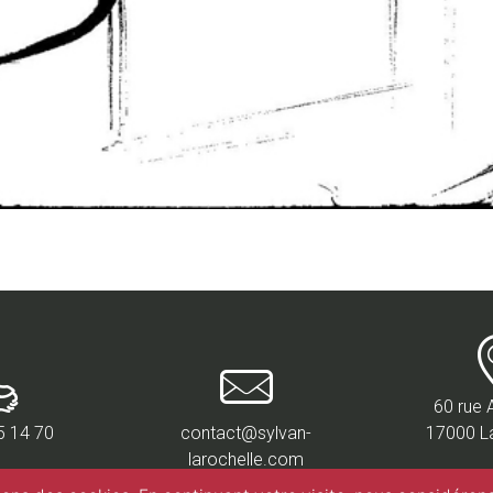
60 rue 
5 14 70
contact@sylvan-
17000 L
larochelle.com