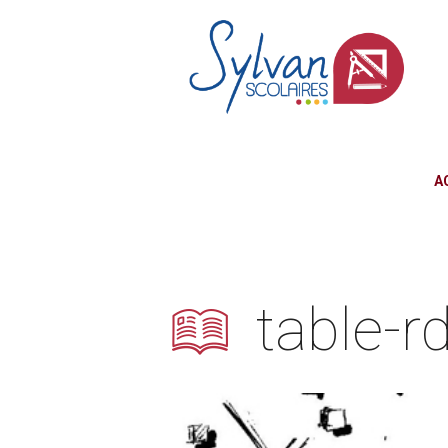
A
table-r