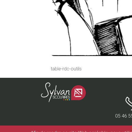
table-rdc-outils
05 46 5