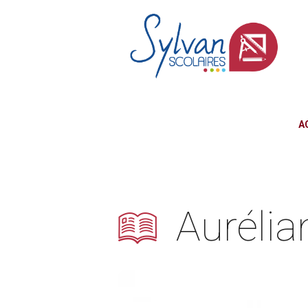
A
Auréli